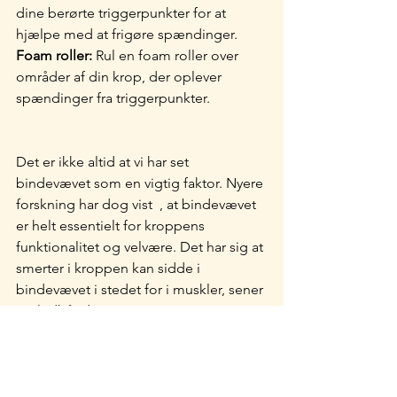
dine berørte triggerpunkter for at 
hjælpe med at frigøre spændinger.
Foam roller:
 Rul en foam roller over 
områder af din krop, der oplever 
spændinger fra triggerpunkter. 
Det er ikke altid at vi har set 
bindevævet som en vigtig faktor. Nyere 
forskning har dog vist  , at bindevævet 
er helt essentielt for kroppens 
funktionalitet og velvære. Det har sig at 
smerter i kroppen kan sidde i 
bindevævet i stedet for i muskler, sener 
og ledbånd. 
Studier har også vist, at bindevævet 
reagerer på mentale tilstande. Stress 
kan fx. få bindevævet til at trække sig 
sammen, stivne og sætte sig som 