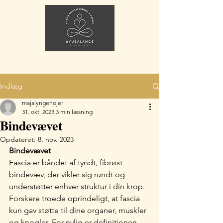
Indlæg
majalyngehojer
31. okt. 2023
3 min læsning
Bindevævet
Opdateret:
8. nov. 2023
Bindevævet
Fascia er båndet af tyndt, fibrøst 
bindevæv, der vikler sig rundt og 
understøtter enhver struktur i din krop. 
Forskere troede oprindeligt, at fascia 
kun gav støtte til dine organer, muskler 
og knogler. For nylig er definitionen 