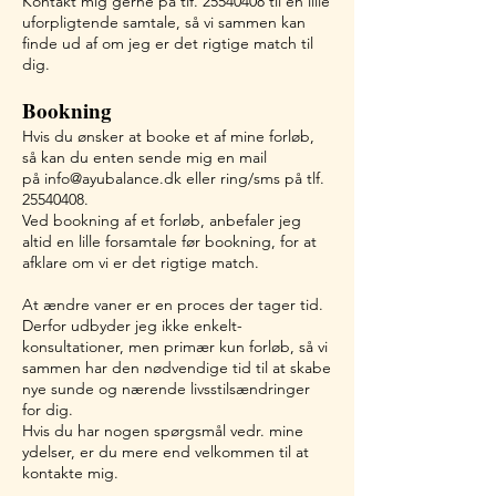
Kontakt mig gerne på tlf.
25540408
til en lille
uforpligtende samtale, så vi sammen kan
finde ud af om jeg er de
t
rigtige match til
dig.
Bookning
Hvis du ønsker at booke et af mine forløb,
så kan du enten sende mig en mail
på
info@ayubalance.dk
eller ring/sms på tlf.
25540408
.
Ved bookning af et forløb, anbefaler jeg
altid en lille forsamtale før bookning, for at
afklare om vi er det rigtige match.
At ændre vaner er en proces der tager tid.
Derfor udbyder jeg
ikke enkelt-
konsultationer, men
primær kun forløb, så vi
sammen har den nødvendige tid til at skabe
nye sunde og nærende livsstilsændringer
for dig.
Hvis du har nogen spørgsmål vedr. mine
ydelser, er du mere end velkommen til at
kontakte mig.