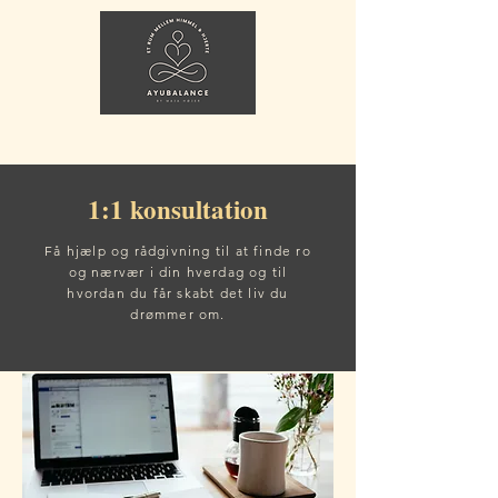
1:1 konsultation
Få hjælp og rådgivning til at finde ro
og nærvær i din hverdag og til
hvordan du får skabt det liv du
drømmer om.