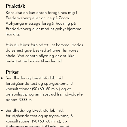
Praktisk
Konsultation kan enten foregå hos mig i
Frederiksberg eller online på Zoom.
Abhyanga massage foregår hos mig på
Frederiksberg eller mod et gebyr hjemme
hos dig.
Hvis du bliver forhindret i at komme, bedes
du senest give besked 24 timer før vores
aftale. Ved senere aflysning er det ikke
muligt at ombooke til anden tid.
Priser
Sundheds- og Livsstilsforløb inkl.
forudgående test og spørgeskema, 3
konsultationer (90+60+60 min.) og et
personligt program lavet ud fra individuelle
behov. 3000 kr.
Sundheds- og Livsstilsforløb inkl.
forudgående test og spørgeskema, 3
konsultationer (90+60+60 min.), 3 x
Abhyanga massage á 90 min., og et