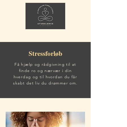
Stressforløb
Få hjælp og rådgivning til at
finde ro og nærvær i din
hverdag og til hvordan du får
skabt det liv du drømmer om.