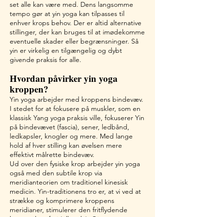
set alle kan være med. Dens langsomme
tempo gør at yin yoga kan tilpasses til
enhver krops behov. Der er altid alternative
stillinger, der kan bruges til at imødekomme
eventuelle skader eller begrænsninger. Så
yin er virkelig en tilgængelig og dybt
givende praksis for alle.
Hvordan påvirker yin yoga
kroppen
?
Yin yoga arbejder med kroppens bindevæv.
I stedet for at fokusere på muskler, som en
klassisk Yang yoga praksis ville, fokuserer Yin
på bindevævet (fascia), sener, ledbånd,
ledkapsler, knogler og mere. Med lange
hold af hver stilling kan øvelsen mere
effektivt målrette bindevæv.
Ud over den fysiske krop arbejder yin yoga
også med den subtile krop via
meridianteorien om traditionel kinesisk
medicin. Yin-traditionens tro er, at vi ved at
strække og komprimere kroppens
meridianer, stimulerer den fritflydende