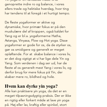
genoprette indre ro og balance, i vores
ellers travle og hektiske hverdag, hvor ting
har tendens til at foregå i et hurtigt tempo.
De fleste yogaformer er aktive og
dynamiske, hvor primær fokus er på den
muskulære del af kroppen, også kaldet for
Yang og er bl.a. yogaformerne Hatha,
Astanga, Vinyasa, Flow og Hot yoga. Disse
yogaformer er gode for os, da de styrker os,
gør os smidigere og generelt er meget
opløftende. For at skabe balance i vores liv,
er det dog vigtigt at vi har lige dele Yin og
Yang. Som verdenen i dag ser ud, har de
fleste af os generelt mest Yang i vores liv, og
derfor brug for mere fokus på Yin, der
skaber mere ro, blidhed og hvile.
Hvem kan dyrke yin yoga
?
Alle kan praktisere yin yoga, da det er en
meget tilpasningsdygtig praksis. Der er ikke
en rigtig eller forkert måde at lave yin yoga
på. Høj eller lav, kraftig eller spinkel, stort