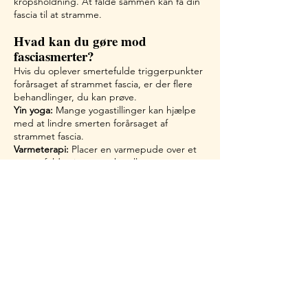
kropsholdning. At falde sammen kan få din
fascia til at stramme.
Hvad kan du gøre mod
fasciasmerter
?
Hvis du oplever smertefulde triggerpunkter
forårsaget af strammet fascia, er der flere
behandlinger, du kan prøve.
Yin yoga:
Mange yogastillinger kan hjælpe
med at lindre smerten forårsaget af
strammet fascia.
Varmeterapi:
Placer en varmepude over et
smertefuldt triggerpunkt, eller prøv at tage
et varmt bad eller brusebad for at løsne
eventuelle stramme knuder.
Massage:
Den indiske Abhyanga massage
er bl.a. godt for dit bindevæv.
iAkupunktur:
Med akupunktur vil en
certificeret akupunktør placere nåle i dine
berørte triggerpunkter for at hjælpe med at
frigøre spændinger.
Foam roller:
Rul en foam roller over områder
af din krop, der oplever spændinger fra
triggerpunkter.