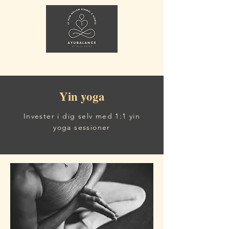
Yin yoga
Invester i dig selv med 1:1 yin
yoga sessioner