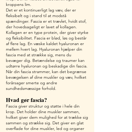
kroppens lim.
Det er et kontinuerligt lag væv, der er
fleksibelt og i stand til at modstå
spændinger. Fascia er et trævlet, hvidt stof,
der hovedsageligt er lavet af kollagen.
Kollagen er en type protein, der giver styrke
og fleksibilitet. Fascia er blød, løs og består
af flere lag. En væske kaldet hyaluronan er
mellem hvert lag. Hyaluronan hjælper din
fascia med at strække sig, mens du
bevæger dig. Betændelse og traumer kan
udtørre hyaluronan og beskadige din fascia.
Når din fascia strammer, kan det begrænse
bevægelsen af ​​dine muskler og væv, hvilket
forårsager smerte og andre
sundhedsmæssige forhold.
Hvad gør fascia
?
Fascia giver struktur og støtte i hele din
krop. Det holder dine muskler sammen,
hvilket giver dem mulighed for at trække sig
sammen og strække sig. Det giver en glat
overflade for dine muskler, led og organer