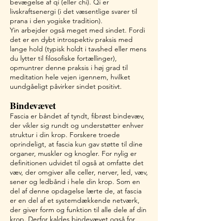
bevægelse af qi (eller chi). Qi er
livskraftsenergi (i det væsentlige svarer til
prana i den yogiske tradition).
Yin arbejder også meget med sindet. Fordi
det er en dybt introspektiv praksis med
lange hold (typisk holdt i tavshed eller mens
du lytter til filosofiske fortællinger),
opmuntrer denne praksis i høj grad til
meditation hele vejen igennem, hvilket
uundgåeligt påvirker sindet positivt.
Bindevævet
Fascia er båndet af tyndt, fibrøst bindevæv,
der vikler sig rundt og understøtter enhver
struktur i din krop. Forskere troede
oprindeligt, at fascia kun gav støtte til dine
organer, muskler og knogler. For nylig er
definitionen udvidet til også at omfatte det
væv, der omgiver alle celler, nerver, led, væv,
sener og ledbånd i hele din krop. Som en
del af denne opdagelse lærte de, at fascia
er en del af et systemdækkende netværk,
der giver form og funktion til alle dele af din
krop. Derfor kaldes bindevævet også for