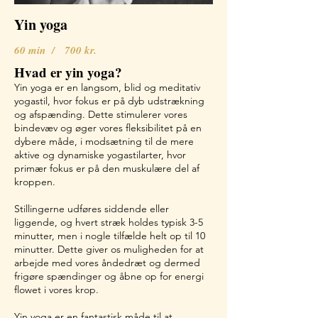
Yin yoga
60 min / 700 kr.
Hvad er yin yoga?
Yin yoga er en langsom, blid og meditativ
yogastil, hvor fokus er på dyb udstrækning
og afspænding. Dette stimulerer vores
bindevæv og øger vores fleksibilitet på en
dybere måde, i modsætning til de mere
aktive og dynamiske yogastilarter, hvor
primær fokus er på den muskulære del af
kroppen.
Stillingerne udføres siddende eller
liggende, og hvert stræk holdes typisk 3-5
minutter, men i nogle tilfælde helt op til 10
minutter. Dette giver os muligheden for at
arbejde med vores åndedræt og dermed
frigøre spændinger og åbne op for energi
flowet i vores krop.
Yin yoga er en fantastisk måde til at